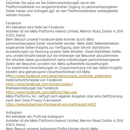
beachten Sie, dass wir bei Datenverarbeitungen durch die
Plattformbetreiber nur eingeschränkten Zugang zu personenbezogenen
Daten haben und Anfragen ggf. an den Plattformbetreiber weitergeleitet
werden müssen.
Facebook
Wir betreiben eine Seite bei Facebook.
Anbieter ist die Meta Platforms Ireland Limited, Merrion Road, Dublin 4, D04
X2K5, Irland.
Beim Besuch unserer Facebook-Seite können durch Meta
personenbezogene Daten verarbeitet werden. Meta stellt Seitenbetreibern
sogenannte Seiten-Insights zur Verfügung, über die wir statistische
Auswertungen zur Nutzung unserer Seite erhalten. Diese Statistiken helfen
uns, unsere Inhalte besser auf die Interessen der Besucher abzustimmen.
Wir erhalten dabei grundsätzlich keine vollständigen personenbezogenen
Daten der Besucher, sondern von Meta aufbereitete Auswertungen.
Für bestimmte Verarbeitungen im Zusammenhang mit den Seiten-Insights
besteht eine gemeinsame Verantwortlichkeit mit Meta:
htt
ps://www.facebook.com/legal/terms/page_controller_addendum
Datenschutzhinweise von Facebook:
https://www.facebook.com/privacy/policy/
Werbeeinstellungen bei Facebook:
https://www.facebook.com/settings?tab=ads
Meta Platforms, Inc. verfügt nach eigenen Angaben über eine Zertifizierung
nach dem Data Privacy Framework:
https://www.dataprivacyframework.gov/participant/4452
Instagram
Wir betreiben ein Profil bei Instagram.
Anbieter ist die Meta Platforms Ireland Limited, Merrion Road, Dublin 4, D04
X2K5, Irland.
Beim Besuch unseres Instagram-Profils können durch Meta