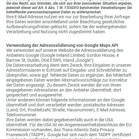
Sie das Recht, aus Gründen, die sich aus Ihrer besonderen Situation ergeben,
jederzeit dieser auf Art. 6 Abs. 1 lit. f DSGVO beruhenden Verarbeitungen Sie
betreffender personenbezogener Daten zu widersprechen.
Ihre E-Mail-Adresse nutzen wir nur zur Bearbeitung Ihrer Anfrage.
Ihre Daten werden anschließend unter Beachtung gesetzlicher
Aufbewahrungsfristen gelöscht, sofern Sie der weitergehenden
Verarbeitung und Nutzung nicht zugestimmt haben.
Verwendung der Adressvalidierung von Google Maps API
Wir verwenden auf unserer Website die Adressvalidierung des
Anbieters Google (Google Ireland Limited, Gordon House, 4
Barrow St, Dublin, D04 E5W5, Irland „Google“).
Die Datenverarbeitung dient dem Zweck, Ihre Eingaben in unseren
Adressformularen in Echtzeit auf Eingabe- und Schreibfehler zu
überprüfen, sowie ggf. fehlende Daten zu ergänzen. Bei fehlerhaft
eingegebenen Daten werden Alternativvorschläge zur Korrektur
der Daten angezeigt. Zu diesem Zweck werden die von Ihnen
eingegebenen Adressdaten an den Anbieter übermittelt, dort
gespeichert und ausgewertet.
Unter anderem können folgende Informationen an den Google
übermittelt und dort verarbeitet werden: postalische Adressen
(Land, Ort, Postleitzahl, Straße, Hausnummer), E-Mail Adresse,
Telefonnummer.
Ihre Daten werden dabei gegebenenfalls auch in die USA
übermittelt. Für die USA ist ein Angemessenheitsbeschluss der EU-
Kommission vorhanden, das Trans-Atlantic Data Privacy
Framework (TADPF). Google hat sich nach dem TADPF zertifiziert