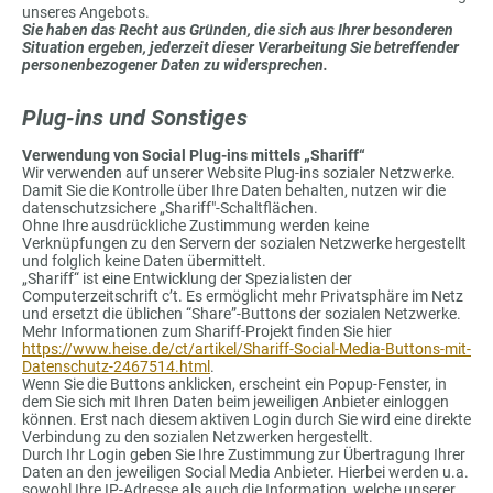
unseres Angebots.
Sie haben das Recht aus Gründen, die sich aus Ihrer besonderen
Situation ergeben, jederzeit dieser Verarbeitung Sie betreffender
personenbezogener Daten zu widersprechen.
Plug-ins und Sonstiges
Verwendung von Social Plug-ins mittels „Shariff“
Wir verwenden auf unserer Website Plug-ins sozialer Netzwerke.
Damit Sie die Kontrolle über Ihre Daten behalten, nutzen wir die
datenschutzsichere „Shariff"-Schaltflächen.
Ohne Ihre ausdrückliche Zustimmung werden keine
Verknüpfungen zu den Servern der sozialen Netzwerke hergestellt
und folglich keine Daten übermittelt.
„Shariff“ ist eine Entwicklung der Spezialisten der
Computerzeitschrift c’t. Es ermöglicht mehr Privatsphäre im Netz
und ersetzt die üblichen “Share”-Buttons der sozialen Netzwerke.
Mehr Informationen zum Shariff-Projekt finden Sie hier
https://www.heise.de/ct/artikel/Shariff-Social-Media-Buttons-mit-
Datenschutz-2467514.html
.
Wenn Sie die Buttons anklicken, erscheint ein Popup-Fenster, in
dem Sie sich mit Ihren Daten beim jeweiligen Anbieter einloggen
können. Erst nach diesem aktiven Login durch Sie wird eine direkte
Verbindung zu den sozialen Netzwerken hergestellt.
Durch Ihr Login geben Sie Ihre Zustimmung zur Übertragung Ihrer
Daten an den jeweiligen Social Media Anbieter. Hierbei werden u.a.
sowohl Ihre IP-Adresse als auch die Information, welche unserer