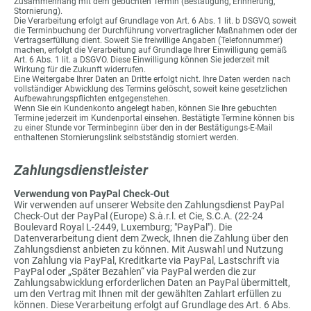
Zusammenhang mit dem gebuchten Termin (Bestätigung, Erinnerung,
Stornierung).
Die Verarbeitung erfolgt auf Grundlage von Art. 6 Abs. 1 lit. b DSGVO, soweit
die Terminbuchung der Durchführung vorvertraglicher Maßnahmen oder der
Vertragserfüllung dient. Soweit Sie freiwillige Angaben (Telefonnummer)
machen, erfolgt die Verarbeitung auf Grundlage Ihrer Einwilligung gemäß
Art. 6 Abs. 1 lit. a DSGVO. Diese Einwilligung können Sie jederzeit mit
Wirkung für die Zukunft widerrufen.
Eine Weitergabe Ihrer Daten an Dritte erfolgt nicht. Ihre Daten werden nach
vollständiger Abwicklung des Termins gelöscht, soweit keine gesetzlichen
Aufbewahrungspflichten entgegenstehen.
Wenn Sie ein Kundenkonto angelegt haben, können Sie Ihre gebuchten
Termine jederzeit im Kundenportal einsehen. Bestätigte Termine können bis
zu einer Stunde vor Terminbeginn über den in der Bestätigungs-E-Mail
enthaltenen Stornierungslink selbstständig storniert werden.
Zahlungsdienstleister
Verwendung von PayPal Check-Out
Wir verwenden auf unserer Website den Zahlungsdienst PayPal
Check-Out der PayPal (Europe) S.à.r.l. et Cie, S.C.A. (22-24
Boulevard Royal L-2449, Luxemburg; "PayPal"). Die
Datenverarbeitung dient dem Zweck, Ihnen die Zahlung über den
Zahlungsdienst anbieten zu können. Mit Auswahl und Nutzung
von Zahlung via PayPal, Kreditkarte via PayPal, Lastschrift via
PayPal oder „Später Bezahlen“ via PayPal werden die zur
Zahlungsabwicklung erforderlichen Daten an PayPal übermittelt,
um den Vertrag mit Ihnen mit der gewählten Zahlart erfüllen zu
können. Diese Verarbeitung erfolgt auf Grundlage des Art. 6 Abs.