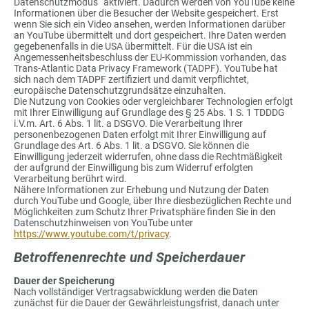
Datenschutzmodus“ aktiviert. Dadurch werden von YouTube keine
Informationen über die Besucher der Website gespeichert. Erst
wenn Sie sich ein Video ansehen, werden Informationen darüber
an YouTube übermittelt und dort gespeichert. Ihre Daten werden
gegebenenfalls in die USA übermittelt. Für die USA ist ein
Angemessenheitsbeschluss der EU-Kommission vorhanden, das
Trans-Atlantic Data Privacy Framework (TADPF). YouTube hat
sich nach dem TADPF zertifiziert und damit verpflichtet,
europäische Datenschutzgrundsätze einzuhalten.
Die Nutzung von Cookies oder vergleichbarer Technologien erfolgt
mit Ihrer Einwilligung auf Grundlage des § 25 Abs. 1 S. 1 TDDDG
i.V.m. Art. 6 Abs. 1 lit. a DSGVO. Die Verarbeitung Ihrer
personenbezogenen Daten erfolgt mit Ihrer Einwilligung auf
Grundlage des Art. 6 Abs. 1 lit. a DSGVO. Sie können die
Einwilligung jederzeit widerrufen, ohne dass die Rechtmäßigkeit
der aufgrund der Einwilligung bis zum Widerruf erfolgten
Verarbeitung berührt wird.
Nähere Informationen zur Erhebung und Nutzung der Daten
durch YouTube und Google, über Ihre diesbezüglichen Rechte und
Möglichkeiten zum Schutz Ihrer Privatsphäre finden Sie in den
Datenschutzhinweisen von YouTube unter
https://www.youtube.com/t/privacy
.
Betroffenenrechte und Speicherdauer
Dauer der Speicherung
Nach vollständiger Vertragsabwicklung werden die Daten
zunächst für die Dauer der Gewährleistungsfrist, danach unter