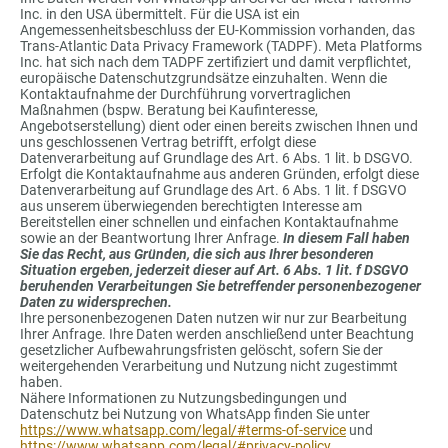
Inc. in den USA übermittelt. Für die USA ist ein
Angemessenheitsbeschluss der EU-Kommission vorhanden, das
Trans-Atlantic Data Privacy Framework (TADPF). Meta Platforms
Inc. hat sich nach dem TADPF zertifiziert und damit verpflichtet,
europäische Datenschutzgrundsätze einzuhalten. Wenn die
Kontaktaufnahme der Durchführung vorvertraglichen
Maßnahmen (bspw. Beratung bei Kaufinteresse,
Angebotserstellung) dient oder einen bereits zwischen Ihnen und
uns geschlossenen Vertrag betrifft, erfolgt diese
Datenverarbeitung auf Grundlage des Art. 6 Abs. 1 lit. b DSGVO.
Erfolgt die Kontaktaufnahme aus anderen Gründen, erfolgt diese
Datenverarbeitung auf Grundlage des Art. 6 Abs. 1 lit. f DSGVO
aus unserem überwiegenden berechtigten Interesse am
Bereitstellen einer schnellen und einfachen Kontaktaufnahme
sowie an der Beantwortung Ihrer Anfrage.
In diesem Fall haben
Sie das Recht, aus Gründen, die sich aus Ihrer besonderen
Situation ergeben, jederzeit dieser auf Art. 6 Abs. 1 lit. f DSGVO
beruhenden Verarbeitungen Sie betreffender personenbezogener
Daten zu widersprechen.
Ihre personenbezogenen Daten nutzen wir nur zur Bearbeitung
Ihrer Anfrage. Ihre Daten werden anschließend unter Beachtung
gesetzlicher Aufbewahrungsfristen gelöscht, sofern Sie der
weitergehenden Verarbeitung und Nutzung nicht zugestimmt
haben.
Nähere Informationen zu Nutzungsbedingungen und
Datenschutz bei Nutzung von WhatsApp finden Sie unter
https://www.whatsapp.com/legal/#terms-of-service
und
https://www.whatsapp.com/legal/#privacy-policy
.