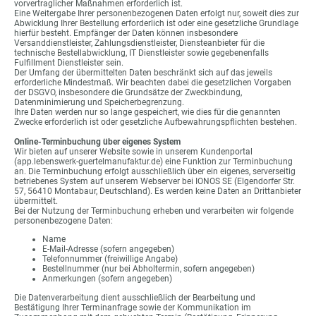
vorvertraglicher Maßnahmen erforderlich ist.
Eine Weitergabe Ihrer personenbezogenen Daten erfolgt nur, soweit dies zur
Abwicklung Ihrer Bestellung erforderlich ist oder eine gesetzliche Grundlage
hierfür besteht. Empfänger der Daten können insbesondere
Versanddienstleister, Zahlungsdienstleister, Diensteanbieter für die
technische Bestellabwicklung, IT Dienstleister sowie gegebenenfalls
Fulfillment Dienstleister sein.
Der Umfang der übermittelten Daten beschränkt sich auf das jeweils
erforderliche Mindestmaß. Wir beachten dabei die gesetzlichen Vorgaben
der DSGVO, insbesondere die Grundsätze der Zweckbindung,
Datenminimierung und Speicherbegrenzung.
Ihre Daten werden nur so lange gespeichert, wie dies für die genannten
Zwecke erforderlich ist oder gesetzliche Aufbewahrungspflichten bestehen.
Online-Terminbuchung über eigenes System
Wir bieten auf unserer Website sowie in unserem Kundenportal
(app.lebenswerk-guertelmanufaktur.de) eine Funktion zur Terminbuchung
an. Die Terminbuchung erfolgt ausschließlich über ein eigenes, serverseitig
betriebenes System auf unserem Webserver bei IONOS SE (Elgendorfer Str.
57, 56410 Montabaur, Deutschland). Es werden keine Daten an Drittanbieter
übermittelt.
Bei der Nutzung der Terminbuchung erheben und verarbeiten wir folgende
personenbezogene Daten:
Name
E-Mail-Adresse (sofern angegeben)
Telefonnummer (freiwillige Angabe)
Bestellnummer (nur bei Abholtermin, sofern angegeben)
Anmerkungen (sofern angegeben)
Die Datenverarbeitung dient ausschließlich der Bearbeitung und
Bestätigung Ihrer Terminanfrage sowie der Kommunikation im