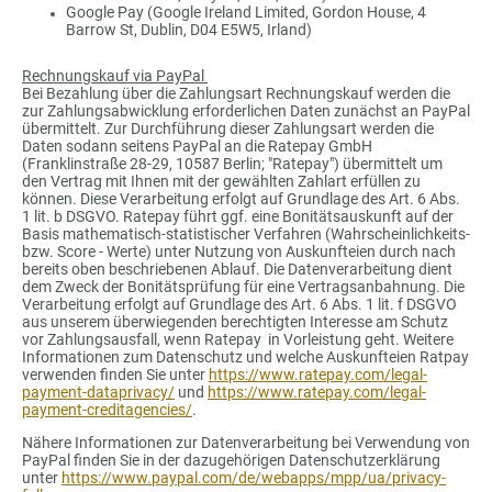
Google Pay (Google Ireland Limited, Gordon House, 4
Barrow St, Dublin, D04 E5W5, Irland)
Rechnungskauf via PayPal
Bei Bezahlung über die Zahlungsart Rechnungskauf werden die
zur Zahlungsabwicklung erforderlichen Daten zunächst an PayPal
übermittelt. Zur Durchführung dieser Zahlungsart werden die
Daten sodann seitens PayPal an die Ratepay GmbH
(Franklinstraße 28-29, 10587 Berlin; "Ratepay") übermittelt um
den Vertrag mit Ihnen mit der gewählten Zahlart erfüllen zu
können. Diese Verarbeitung erfolgt auf Grundlage des Art. 6 Abs.
1 lit. b DSGVO. Ratepay führt ggf. eine Bonitätsauskunft auf der
Basis mathematisch-statistischer Verfahren (Wahrscheinlichkeits-
bzw. Score - Werte) unter Nutzung von Auskunfteien durch nach
bereits oben beschriebenen Ablauf. Die Datenverarbeitung dient
dem Zweck der Bonitätsprüfung für eine Vertragsanbahnung. Die
Verarbeitung erfolgt auf Grundlage des Art. 6 Abs. 1 lit. f DSGVO
aus unserem überwiegenden berechtigten Interesse am Schutz
vor Zahlungsausfall, wenn Ratepay in Vorleistung geht. Weitere
Informationen zum Datenschutz und welche Auskunfteien Ratpay
verwenden finden Sie unter
https://www.ratepay.com/legal-
payment-dataprivacy/
und
https://www.ratepay.com/legal-
payment-creditagencies/
.
Nähere Informationen zur Datenverarbeitung bei Verwendung von
PayPal finden Sie in der dazugehörigen Datenschutzerklärung
unter
https://www.paypal.com/de/webapps/mpp/ua/privacy-