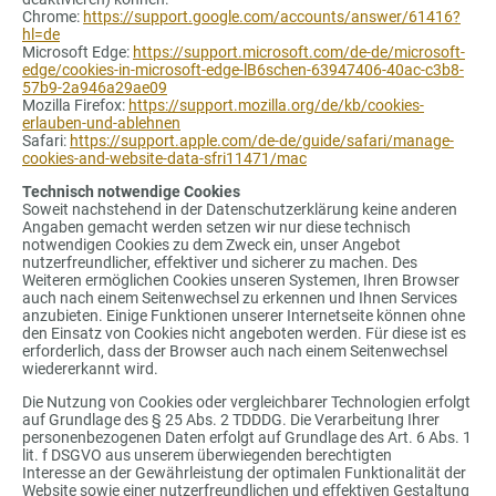
Chrome:
https://support.google.com/accounts/answer/61416?
hl=de
Microsoft Edge:
https://support.microsoft.com/de-de/microsoft-
edge/cookies-in-microsoft-edge-lB6schen-63947406-40ac-c3b8-
57b9-2a946a29ae09
Mozilla Firefox:
https://support.mozilla.org/de/kb/cookies-
erlauben-und-ablehnen
Safari:
https://support.apple.com/de-de/guide/safari/manage-
cookies-and-website-data-sfri11471/mac
Technisch notwendige Cookies
Soweit nachstehend in der Datenschutzerklärung keine anderen
Angaben gemacht werden setzen wir nur diese technisch
notwendigen Cookies zu dem Zweck ein, unser Angebot
nutzerfreundlicher, effektiver und sicherer zu machen. Des
Weiteren ermöglichen Cookies unseren Systemen, Ihren Browser
auch nach einem Seitenwechsel zu erkennen und Ihnen Services
anzubieten. Einige Funktionen unserer Internetseite können ohne
den Einsatz von Cookies nicht angeboten werden. Für diese ist es
erforderlich, dass der Browser auch nach einem Seitenwechsel
wiedererkannt wird.
Die Nutzung von Cookies oder vergleichbarer Technologien erfolgt
auf Grundlage des § 25 Abs. 2 TDDDG. Die Verarbeitung Ihrer
personenbezogenen Daten erfolgt auf Grundlage des Art. 6 Abs. 1
lit. f DSGVO aus unserem überwiegenden berechtigten
Interesse an der Gewährleistung der optimalen Funktionalität der
Website sowie einer nutzerfreundlichen und effektiven Gestaltung