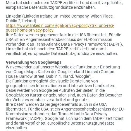
Meta hat sich nach dem TADPF zertifiziert und damit verpflichtet,
europäische Datenschutzgrundsätze einzuhalten.
LinkedIn (LinkedIn Ireland Unlimited Company, Wilton Place,
Dublin 2, Ireland)
https://www.linkedin.com/legal/privacy-policy?trk=uno-reg-
guest-home-privacy-policy
Ihre Daten werden gegebenenfalls in die USA übermittelt. Für die
USA ist ein Angemessenheitsbeschluss der EU-Kommission
vorhanden, das Trans-Atlantic Data Privacy Framework (TADPF).
LinkedIn hat sich nach dem TADPF zertifiziert und damit
verpflichtet, europäische Datenschutzgrundsätze einzuhalten.
Verwendung von GoogleMaps
Wir verwenden auf unserer Website die Funktion zur Einbettung
von GoogleMaps-Karten der Google Ireland Limited (Gordon
House, Barrow Street, Dublin 4, Irland, "Google").
Die Funktion ermöglicht die visuelle Darstellung von
geographischen Informationen und interaktiven Landkarten.
Dabei werden von Google bei Aufrufen der Seiten, in die
GoogleMaps-Karten eingebunden sind, auch Daten der Besucher
der Websites erhoben, verarbeitet und genutzt.
Ihre Daten werden dabei gegebenenfalls auch in die USA
übermittelt. Für die USA ist ein Angemessenheitsbeschluss der EU-
Kommission vorhanden, das Trans-Atlantic Data Privacy
Framework (TADPF). Google hat sich nach dem TADPF zertifiziert
und damit verpflichtet, europäische Datenschutzgrundsätze
einzuhalten.