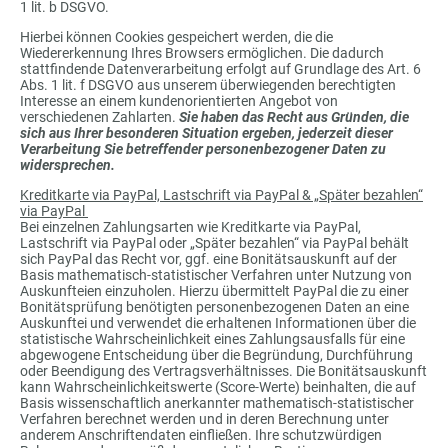
1 lit. b DSGVO.
Hierbei können Cookies gespeichert werden, die die
Wiedererkennung Ihres Browsers ermöglichen. Die dadurch
stattfindende Datenverarbeitung erfolgt auf Grundlage des Art. 6
Abs. 1 lit. f DSGVO aus unserem überwiegenden berechtigten
Interesse an einem kundenorientierten Angebot von
verschiedenen Zahlarten.
Sie haben das Recht aus Gründen, die
sich aus Ihrer besonderen Situation ergeben, jederzeit dieser
Verarbeitung Sie betreffender personenbezogener Daten zu
widersprechen.
Kreditkarte via PayPal, Lastschrift via PayPal & „Später bezahlen“
via PayPal
Bei einzelnen Zahlungsarten wie Kreditkarte via PayPal,
Lastschrift via PayPal oder „Später bezahlen“ via PayPal behält
sich PayPal das Recht vor, ggf. eine Bonitätsauskunft auf der
Basis mathematisch-statistischer Verfahren unter Nutzung von
Auskunfteien einzuholen. Hierzu übermittelt PayPal die zu einer
Bonitätsprüfung benötigten personenbezogenen Daten an eine
Auskunftei und verwendet die erhaltenen Informationen über die
statistische Wahrscheinlichkeit eines Zahlungsausfalls für eine
abgewogene Entscheidung über die Begründung, Durchführung
oder Beendigung des Vertragsverhältnisses. Die Bonitätsauskunft
kann Wahrscheinlichkeitswerte (Score-Werte) beinhalten, die auf
Basis wissenschaftlich anerkannter mathematisch-statistischer
Verfahren berechnet werden und in deren Berechnung unter
anderem Anschriftendaten einfließen. Ihre schutzwürdigen