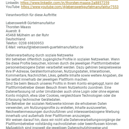
LinkedIn:
https://www.linkedin.com/in/thorsten-maass-2a8857259
YouTube:
https://www.youtube.com/@lebenswerkgurtelmanufaktur7553
Verantwortlich für diese Auftritte:
Lebenswerk® Gürtelmanufaktur
Thorsten Maass
Auerstr. 8
45468 Mülheim an der Ruhr
Deutschland
Telefon: 0208 69830953
E-Mail: verkauf@lebenswerk-guertelmanufaktur.de
Datenverarbeitung durch soziale Netzwerke
Wir betreiben öffentlich zugängliche Profile in sozialen Netzwerken. Wenn
Sie diese Profile besuchen, können durch die jeweiligen Plattformbetreiber
personenbezogene Daten verarbeitet werden. Dazu gehören beispielsweise
Ihre IP-Adresse, Geräteinformationen, Nutzungsdaten, Interaktionen,
Kommentare, Nachrichten, Likes, geteilte Inhalte sowie weitere Angaben, die
Sie selbst innerhalb der jeweiligen Plattform machen.
Sind Sie beim Besuch unseres Profils in Ihrem Konto eingeloggt, kann der
Plattformbetreiber diesen Besuch Ihrem Nutzerkonto zuordnen. Eine
Datenerfassung ist unter Umständen auch ohne Login oder ohne eigenes
Konto möglich, etwa über Cookies, vergleichbare Technologien oder die
Erfassung technischer Gerätedaten.
Die Betreiber der sozialen Netzwerke können die erhobenen Daten
verwenden, um Nutzungsprofile zu erstellen, Inhalte auszuwerten,
Reichweitenmessungen durchzuführen und interessenbezogene Werbung
innerhalb und außerhalb ihrer Plattformen anzuzeigen.
Wir weisen darauf hin, dass wir nicht alle Datenverarbeitungsvorgänge der
Plattformbetreiber vollständig nachvollziehen oder beeinflussen können.
Maßgeblich sind insoweit die jeweiligen Datenschutzhinweise und