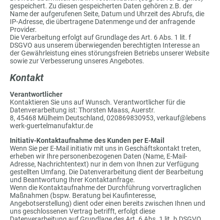
gespeichert. Zu diesen gespeicherten Daten gehören z.B. der
Name der aufgerufenen Seite, Datum und Uhrzeit des Abrufs, die
IP-Adresse, die übertragene Datenmenge und der anfragende
Provider.
Die Verarbeitung erfolgt auf Grundlage des Art. 6 Abs. 1 lit. f
DSGVO aus unserem überwiegenden berechtigten Interesse an
der Gewährleistung eines störungsfreien Betriebs unserer Website
sowie zur Verbesserung unseres Angebotes.
Kontakt
Verantwortlicher
Kontaktieren Sie uns auf Wunsch. Verantwortlicher für die
Datenverarbeitung ist: Thorsten Maass, Auerstr.
8, 45468 Mülheim Deutschland, 020869830953, verkauf@lebens
werk-guertelmanufaktur.de
Initiativ-Kontaktaufnahme des Kunden per E-Mail
Wenn Sie per E-Mail initiativ mit uns in Geschäftskontakt treten,
erheben wir Ihre personenbezogenen Daten (Name, E-Mail-
Adresse, Nachrichtentext) nur in dem von Ihnen zur Verfügung
gestellten Umfang. Die Datenverarbeitung dient der Bearbeitung
und Beantwortung Ihrer Kontaktanfrage.
Wenn die Kontaktaufnahme der Durchführung vorvertraglichen
Maßnahmen (bspw. Beratung bei Kaufinteresse,
Angebotserstellung) dient oder einen bereits zwischen Ihnen und
uns geschlossenen Vertrag betrifft, erfolgt diese
Datenverarbeitung auf Grundlage des Art. 6 Abs. 1 lit. b DSGVO.