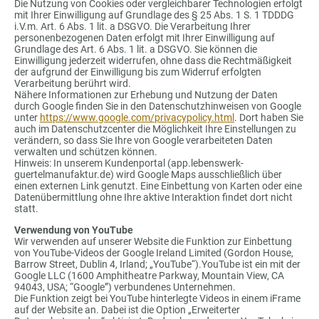
Die Nutzung von Cookies oder vergleichbarer Technologien erfolgt
mit Ihrer Einwilligung auf Grundlage des § 25 Abs. 1 S. 1 TDDDG
i.V.m. Art. 6 Abs. 1 lit. a DSGVO. Die Verarbeitung Ihrer
personenbezogenen Daten erfolgt mit Ihrer Einwilligung auf
Grundlage des Art. 6 Abs. 1 lit. a DSGVO. Sie können die
Einwilligung jederzeit widerrufen, ohne dass die Rechtmäßigkeit
der aufgrund der Einwilligung bis zum Widerruf erfolgten
Verarbeitung berührt wird.
Nähere Informationen zur Erhebung und Nutzung der Daten
durch Google finden Sie in den Datenschutzhinweisen von Google
unter
https://www.google.com/privacypolicy.html
. Dort haben Sie
auch im Datenschutzcenter die Möglichkeit Ihre Einstellungen zu
verändern, so dass Sie Ihre von Google verarbeiteten Daten
verwalten und schützen können.
Hinweis: In unserem Kundenportal (app.lebenswerk-
guertelmanufaktur.de) wird Google Maps ausschließlich über
einen externen Link genutzt. Eine Einbettung von Karten oder eine
Datenübermittlung ohne Ihre aktive Interaktion findet dort nicht
statt.
Verwendung von YouTube
Wir verwenden auf unserer Website die Funktion zur Einbettung
von YouTube-Videos der Google Ireland Limited (Gordon House,
Barrow Street, Dublin 4, Irland; „YouTube“).YouTube ist ein mit der
Google LLC (1600 Amphitheatre Parkway, Mountain View, CA
94043, USA; “Google”) verbundenes Unternehmen.
Die Funktion zeigt bei YouTube hinterlegte Videos in einem iFrame
auf der Website an. Dabei ist die Option „Erweiterter