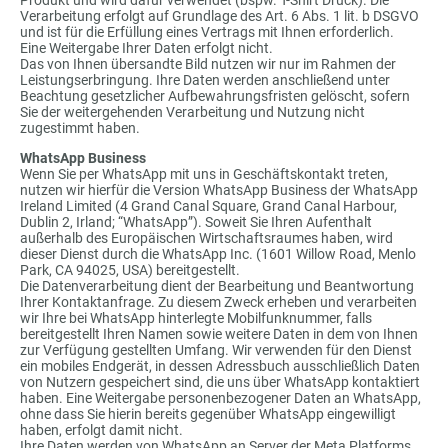
Produkt und wird dafür verwendet (bspw. T-Shirt Druck). Die
Verarbeitung erfolgt auf Grundlage des Art. 6 Abs. 1 lit. b DSGVO
und ist für die Erfüllung eines Vertrags mit Ihnen erforderlich.
Eine Weitergabe Ihrer Daten erfolgt nicht.
Das von Ihnen übersandte Bild nutzen wir nur im Rahmen der
Leistungserbringung. Ihre Daten werden anschließend unter
Beachtung gesetzlicher Aufbewahrungsfristen gelöscht, sofern
Sie der weitergehenden Verarbeitung und Nutzung nicht
zugestimmt haben.
WhatsApp Business
Wenn Sie per WhatsApp mit uns in Geschäftskontakt treten,
nutzen wir hierfür die Version WhatsApp Business der WhatsApp
Ireland Limited (4 Grand Canal Square, Grand Canal Harbour,
Dublin 2, Irland; “WhatsApp”). Soweit Sie Ihren Aufenthalt
außerhalb des Europäischen Wirtschaftsraumes haben, wird
dieser Dienst durch die WhatsApp Inc. (1601 Willow Road, Menlo
Park, CA 94025, USA) bereitgestellt.
Die Datenverarbeitung dient der Bearbeitung und Beantwortung
Ihrer Kontaktanfrage. Zu diesem Zweck erheben und verarbeiten
wir Ihre bei WhatsApp hinterlegte Mobilfunknummer, falls
bereitgestellt Ihren Namen sowie weitere Daten in dem von Ihnen
zur Verfügung gestellten Umfang. Wir verwenden für den Dienst
ein mobiles Endgerät, in dessen Adressbuch ausschließlich Daten
von Nutzern gespeichert sind, die uns über WhatsApp kontaktiert
haben. Eine Weitergabe personenbezogener Daten an WhatsApp,
ohne dass Sie hierin bereits gegenüber WhatsApp eingewilligt
haben, erfolgt damit nicht.
Ihre Daten werden von WhatsApp an Server der Meta Platforms